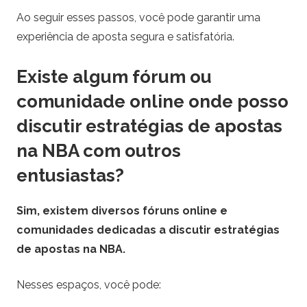
Ao seguir esses passos, você pode garantir uma
experiência de aposta segura e satisfatória.
Existe algum fórum ou
comunidade online onde posso
discutir estratégias de apostas
na NBA com outros
entusiastas?
Sim, existem diversos fóruns online e
comunidades dedicadas a discutir estratégias
de apostas na NBA.
Nesses espaços, você pode: