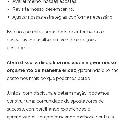
Avaliar melhor nossas apostas.
Revisitar nosso desempenho.
Ajustar nossas estratégias conforme necessário.
Isso nos permite tomar decisões informadas e
baseadas em análise, em vez de emoções
passageiras.
Além disso, a disciplina nos ajuda a gerir nosso
orçamento de maneira eficaz
, garantindo que não
gastemos mais do que podemos perder.
Juntos, com disciplina e determinação, podemos
construir uma comunidade de apostadores de
sucesso, compartilhando experiências e
aprendizados, sempre buscando melhoria contínua.