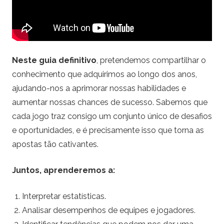
0
1
Neste guia definitivo
, pretendemos compartilhar o
5
conhecimento que adquirimos ao longo dos anos,
ajudando-nos a aprimorar nossas habilidades e
.
aumentar nossas chances de sucesso. Sabemos que
cada jogo traz consigo um conjunto único de desafios
c
e oportunidades, e é precisamente isso que torna as
o
apostas tão cativantes.
m
Juntos, aprenderemos a:
–
Interpretar estatísticas.
Analisar desempenhos de equipes e jogadores.
B