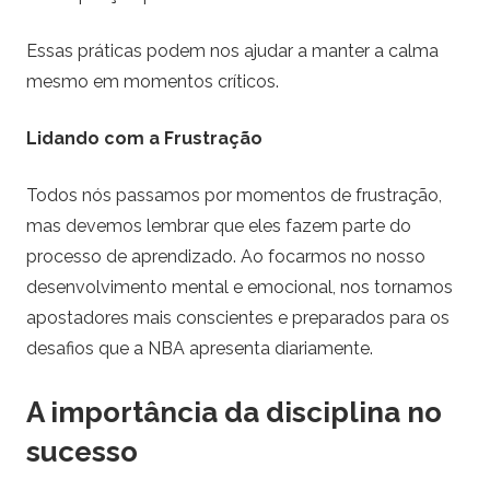
Essas práticas podem nos ajudar a manter a calma
mesmo em momentos críticos.
Lidando com a Frustração
Todos nós passamos por momentos de frustração,
mas devemos lembrar que eles fazem parte do
processo de aprendizado. Ao focarmos no nosso
desenvolvimento mental e emocional, nos tornamos
apostadores mais conscientes e preparados para os
desafios que a NBA apresenta diariamente.
A importância da disciplina no
sucesso