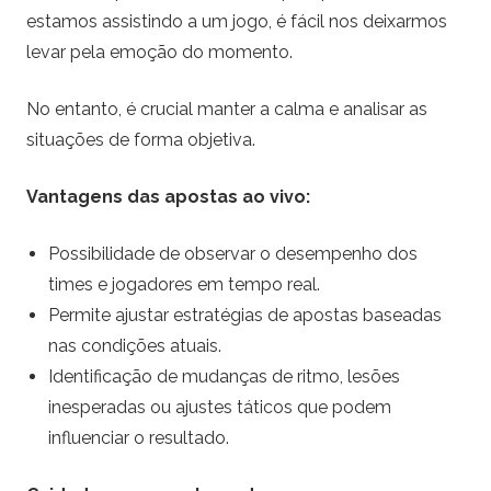
estamos assistindo a um jogo, é fácil nos deixarmos
levar pela emoção do momento.
No entanto, é crucial manter a calma e analisar as
situações de forma objetiva.
Vantagens das apostas ao vivo:
Possibilidade de observar o desempenho dos
times e jogadores em tempo real.
Permite ajustar estratégias de apostas baseadas
nas condições atuais.
Identificação de mudanças de ritmo, lesões
inesperadas ou ajustes táticos que podem
influenciar o resultado.