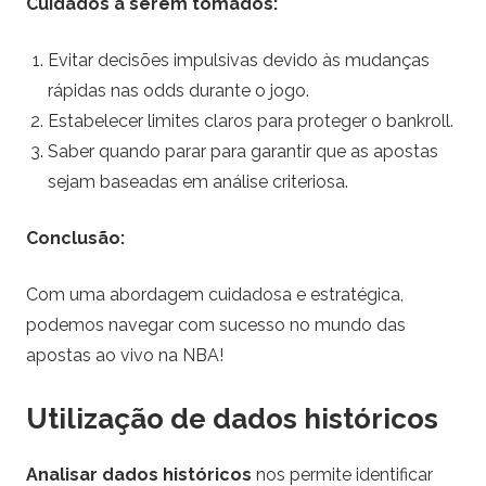
Cuidados a serem tomados:
Evitar decisões impulsivas devido às mudanças
rápidas nas odds durante o jogo.
Estabelecer limites claros para proteger o bankroll.
Saber quando parar para garantir que as apostas
sejam baseadas em análise criteriosa.
Conclusão:
Com uma abordagem cuidadosa e estratégica,
podemos navegar com sucesso no mundo das
apostas ao vivo na NBA!
Utilização de dados históricos
Analisar dados históricos
nos permite identificar