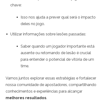
chave:
Isso nos ajuda a prever qual será o impacto
deles no jogo.
Utilizar informações sobre lesões passadas:
Saber quando um jogador importante está
ausente ou retornando de lesão é crucial
para entender o potencial de vitória de um
time.
Vamos juntos explorar essas estratégias e fortalecer
nossa comunidade de apostadores, compartilhando
conhecimentos e experiências para alcançar
melhores resultados
.