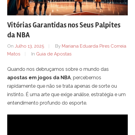
H
Vitórias Garantidas nos Seus Palpites
a
da NBA
n
On
Julho 13, 2025
By
Mariana Eduarda Pires Correia
Matos
In
Guia de Apostas
d
Quando nos debruçamos sobre o mundo das
b
apostas em jogos da NBA
, percebemos
a
rapidamente que não se trata apenas de sorte ou
instinto. É uma arte que exige análise, estratégia e um
l
entendimento profundo do esporte.
l
2