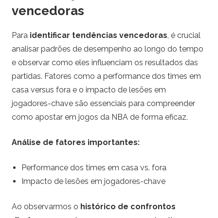
vencedoras
Para
identificar tendências vencedoras
, é crucial
analisar padrões de desempenho ao longo do tempo
e observar como eles influenciam os resultados das
partidas. Fatores como a performance dos times em
casa versus fora e o impacto de lesões em
jogadores-chave são essenciais para compreender
como apostar em jogos da NBA de forma eficaz.
Análise de fatores importantes:
Performance dos times em casa vs. fora
Impacto de lesões em jogadores-chave
Ao observarmos o
histórico de confrontos