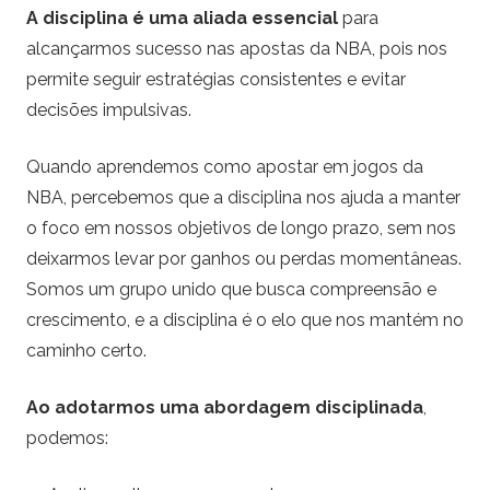
A disciplina é uma aliada essencial
para
alcançarmos sucesso nas apostas da NBA, pois nos
permite seguir estratégias consistentes e evitar
decisões impulsivas.
Quando aprendemos como apostar em jogos da
NBA, percebemos que a disciplina nos ajuda a manter
o foco em nossos objetivos de longo prazo, sem nos
deixarmos levar por ganhos ou perdas momentâneas.
Somos um grupo unido que busca compreensão e
crescimento, e a disciplina é o elo que nos mantém no
caminho certo.
Ao adotarmos uma abordagem disciplinada
,
podemos: