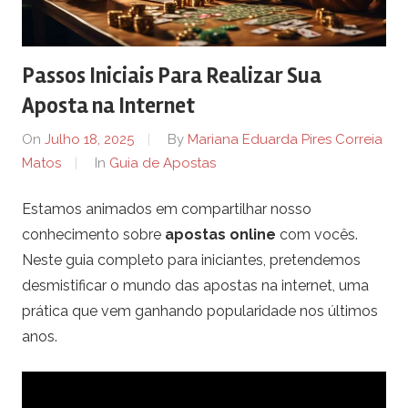
H
Passos Iniciais Para Realizar Sua
a
Aposta na Internet
n
On
Julho 18, 2025
By
Mariana Eduarda Pires Correia
Matos
In
Guia de Apostas
d
Estamos animados em compartilhar nosso
b
conhecimento sobre
apostas online
com vocês.
a
Neste guia completo para iniciantes, pretendemos
desmistificar o mundo das apostas na internet, uma
l
prática que vem ganhando popularidade nos últimos
anos.
l
2