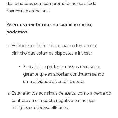
das emoções sem comprometer nossa saúde
financeira e emocional.
Para nos mantermos no caminho certo,
podemos:
Estabelecer limites claros para o tempo e o
dinheiro que estamos dispostos a investir.
Isso ajuda a proteger nossos recursos e
garante que as apostas continuem sendo
uma atividade divertida e social.
Estar atentos aos sinais de alerta, como a perda do
controle ou o impacto negativo em nossas
relações e responsabilidades.