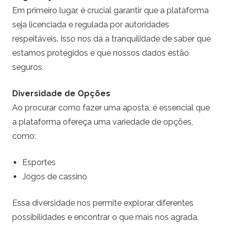
Em primeiro lugar, é crucial garantir que a plataforma
seja licenciada e regulada por autoridades
respeitáveis. Isso nos dá a tranquilidade de saber que
estamos protegidos e que nossos dados estão
seguros.
Diversidade de Opções
Ao procurar como fazer uma aposta, é essencial que
a plataforma ofereça uma variedade de opções,
como:
Esportes
Jogos de cassino
Essa diversidade nos permite explorar diferentes
possibilidades e encontrar o que mais nos agrada.