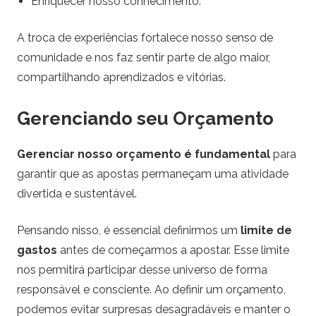
Enriquecer nosso conhecimento.
A troca de experiências fortalece nosso senso de
comunidade e nos faz sentir parte de algo maior,
compartilhando aprendizados e vitórias.
Gerenciando seu Orçamento
Gerenciar nosso orçamento é fundamental
para
garantir que as apostas permaneçam uma atividade
divertida e sustentável.
Pensando nisso, é essencial definirmos um
limite de
gastos
antes de começarmos a apostar. Esse limite
nos permitirá participar desse universo de forma
responsável e consciente. Ao definir um orçamento,
podemos evitar surpresas desagradáveis e manter o