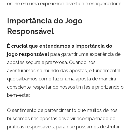
i
online em uma experiência divertida e enriquecedora!
d
Importância do Jogo
e
Responsável
É crucial que entendamos a importância do
jogo responsável
para garantir uma experiência de
apostas segura e prazerosa. Quando nos
aventuramos no mundo das apostas, é fundamental
que saibamos como fazer uma aposta de maneira
consciente, respeitando nossos limites e priorizando o
bem-estar.
O sentimento de pertencimento que muitos de nós
buscamos nas apostas deve vir acompanhado de
práticas responsáveis, para que possamos desfrutar