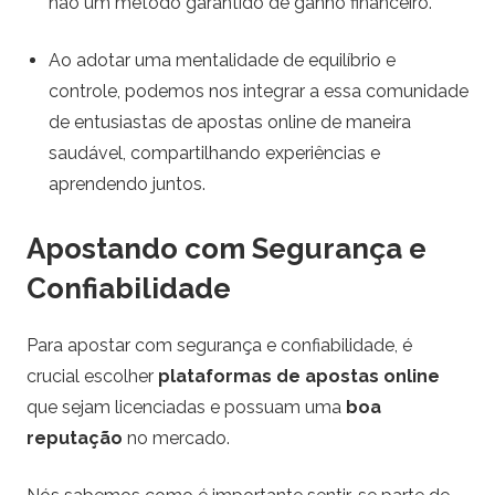
não um método garantido de ganho financeiro.
Ao adotar uma mentalidade de equilíbrio e
controle, podemos nos integrar a essa comunidade
de entusiastas de apostas online de maneira
saudável, compartilhando experiências e
aprendendo juntos.
Apostando com Segurança e
Confiabilidade
Para apostar com segurança e confiabilidade, é
crucial escolher
plataformas de apostas online
que sejam licenciadas e possuam uma
boa
reputação
no mercado.