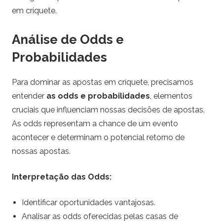
em críquete.
Análise de Odds e
Probabilidades
Para dominar as apostas em críquete, precisamos
entender
as odds e probabilidades
, elementos
cruciais que influenciam nossas decisões de apostas.
As odds representam a chance de um evento
acontecer e determinam o potencial retorno de
nossas apostas.
Interpretação das Odds:
Identificar oportunidades vantajosas.
Analisar as odds oferecidas pelas casas de