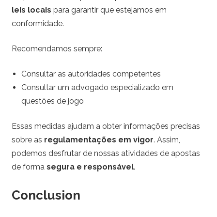
leis locais
para garantir que estejamos em
conformidade.
Recomendamos sempre:
Consultar as autoridades competentes
Consultar um advogado especializado em
questões de jogo
Essas medidas ajudam a obter informações precisas
sobre as
regulamentações em vigor
. Assim,
podemos desfrutar de nossas atividades de apostas
de forma
segura e responsável
.
Conclusion