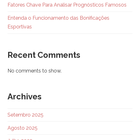
Fatores Chave Para Analisar Prognósticos Famosos
Entenda o Funcionamento das Bonificações
Esportivas
Recent Comments
No comments to show.
Archives
Setembro 2025
Agosto 2025