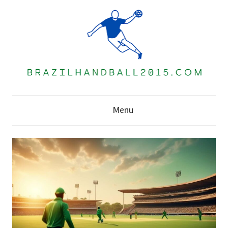
Skip
to
content
B
Menu
r
a
z
i
l