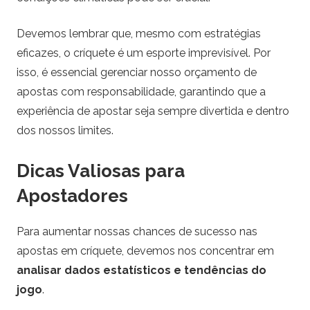
Devemos lembrar que, mesmo com estratégias
eficazes, o críquete é um esporte imprevisível. Por
isso, é essencial gerenciar nosso orçamento de
apostas com responsabilidade, garantindo que a
experiência de apostar seja sempre divertida e dentro
dos nossos limites.
Dicas Valiosas para
Apostadores
Para aumentar nossas chances de sucesso nas
apostas em críquete, devemos nos concentrar em
analisar dados estatísticos e tendências do
jogo
.