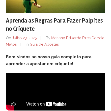
H
Aprenda as Regras Para Fazer Palpites
a
no Críquete
n
On
Julho 23, 2025
By
Mariana Eduarda Pires Correia
Matos
In
Guia de Apostas
d
Bem-vindos ao nosso guia completo para
b
aprender a apostar em críquete!
a
l
l
2