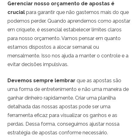
Gerenciar nosso orçamento de apostas é
crucial
para garantir que não gastemos mais do que
podemos perder. Quando aprendemos como apostar
em críquete, é essencial estabelecer limites claros
para nosso orçamento. Vamos pensar em quanto
estamos dispostos a alocar semanal ou
mensalmente. Isso nos ajuda a manter o controle e a
evitar decisões impulsivas.
Devemos sempre lembrar
que as apostas são
uma forma de entretenimento e não uma maneira de
ganhar dinheiro rapidamente. Criar uma planilha
detalhada das nossas apostas pode ser uma
ferramenta eficaz para visualizar os ganhos e as
perdas. Dessa forma, conseguimos ajustar nossa
estratégia de apostas conforme necessário.