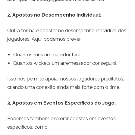
2. Apostas no Desempenho Individual:
Outra forma é apostar no desempenho individual dos
jogadores. Aqui, podemos prever:
Quantos runs um batedor fará.
Quantos wickets um arremessador conseguirá.
Isso nos permite apoiar nossos jogadores prediletos,
criando uma conexão ainda mais forte com o time.
3. Apostas em Eventos Específicos do Jogo:
Podemos também explorar apostas em eventos
específicos, como: