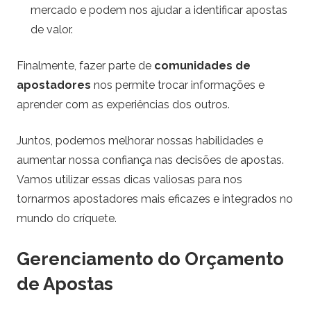
mercado e podem nos ajudar a identificar apostas
de valor.
Finalmente, fazer parte de
comunidades de
apostadores
nos permite trocar informações e
aprender com as experiências dos outros.
Juntos, podemos melhorar nossas habilidades e
aumentar nossa confiança nas decisões de apostas.
Vamos utilizar essas dicas valiosas para nos
tornarmos apostadores mais eficazes e integrados no
mundo do críquete.
Gerenciamento do Orçamento
de Apostas