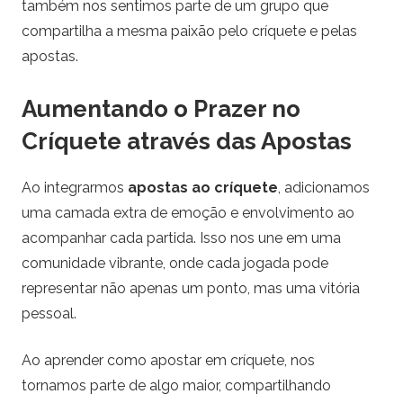
também nos sentimos parte de um grupo que
compartilha a mesma paixão pelo críquete e pelas
apostas.
Aumentando o Prazer no
Críquete através das Apostas
Ao integrarmos
apostas ao críquete
, adicionamos
uma camada extra de emoção e envolvimento ao
acompanhar cada partida. Isso nos une em uma
comunidade vibrante, onde cada jogada pode
representar não apenas um ponto, mas uma vitória
pessoal.
Ao aprender como apostar em críquete, nos
tornamos parte de algo maior, compartilhando