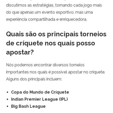
discutimos as estratégias, tornando cada jogo mais
do que apenas um evento esportivo, mas uma
experiência compartilhada e enriquecedora.
Quais são os principais torneios
de críquete nos quais posso
apostar?
Nós podemos encontrar diversos torneios
importantes nos quais é possível apostar no críquete.
Alguns dos principais incluem:
Copa do Mundo de Críquete
Indian Premier League (IPL)
Big Bash League