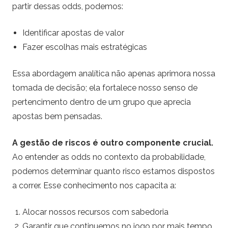
partir dessas odds, podemos:
Identificar apostas de valor
Fazer escolhas mais estratégicas
Essa abordagem analítica não apenas aprimora nossa
tomada de decisão; ela fortalece nosso senso de
pertencimento dentro de um grupo que aprecia
apostas bem pensadas.
A gestão de riscos é outro componente crucial.
Ao entender as odds no contexto da probabilidade,
podemos determinar quanto risco estamos dispostos
a correr. Esse conhecimento nos capacita a:
Alocar nossos recursos com sabedoria
Garantir que continuemos no jogo por mais tempo