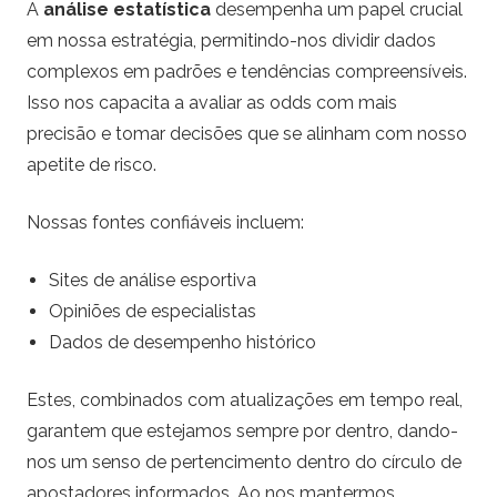
A
análise estatística
desempenha um papel crucial
em nossa estratégia, permitindo-nos dividir dados
complexos em padrões e tendências compreensíveis.
Isso nos capacita a avaliar as odds com mais
precisão e tomar decisões que se alinham com nosso
apetite de risco.
Nossas fontes confiáveis incluem:
Sites de análise esportiva
Opiniões de especialistas
Dados de desempenho histórico
Estes, combinados com atualizações em tempo real,
garantem que estejamos sempre por dentro, dando-
nos um senso de pertencimento dentro do círculo de
apostadores informados. Ao nos mantermos