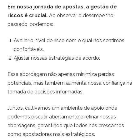
Em nossa jornada de apostas, a gestão de
riscos é crucial.
Ao observar o desempenho
passado, podemos:
Avaliar o nível de risco com o qual nos sentimos
confortáveis.
Ajustar nossas estratégias de acordo.
Essa abordagem não apenas minimiza perdas
potenciais, mas também aumenta nossa confiança na
tomada de decisões informadas.
Juntos, cultivamos um ambiente de apoio onde
podemos discutir abertamente e refinar nossas
abordagens, garantindo que todos nós cresçamos
como apostadores mais estratégicos.