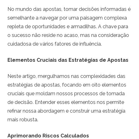
No mundo das apostas, tomar decisões informadas é
0
semelhante a navegar por uma paisagem complexa
1
repleta de oportunidades e armadilhas. A chave para
o sucesso não reside no acaso, mas na consideração
5
cuidadosa de vários fatores de influência.
.
Elementos Cruciais das Estratégias de Apostas
c
Neste artigo, mergulhamos nas complexidades das
estratégias de apostas, focando em oito elementos
o
cruciais que moldam nossos processos de tomada
de decisão. Entender esses elementos nos permite
m
refinar nossa abordagem e construir uma estratégia
–
mais robusta.
B
Aprimorando Riscos Calculados