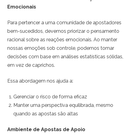
Emocionais
Para pertencer a uma comunidade de apostadores
bem-sucedidos, devemos priorizar o pensamento
racional sobre as reações emocionais. Ao manter
nossas emoções sob controle, podemos tomar
decisões com base em análises estatísticas sólidas,
em vez de caprichos.
Essa abordagem nos ajuda a:
Gerenciar o risco de forma eficaz
Manter uma perspectiva equilibrada, mesmo
quando as apostas são altas
Ambiente de Apostas de Apoio