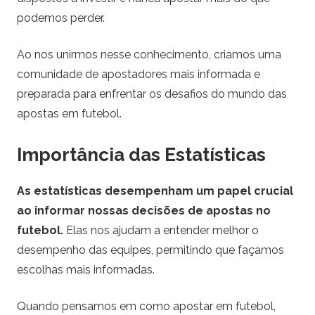
podemos perder.
Ao nos unirmos nesse conhecimento, criamos uma
comunidade de apostadores mais informada e
preparada para enfrentar os desafios do mundo das
apostas em futebol.
Importância das Estatísticas
As estatísticas desempenham um papel crucial
ao informar nossas decisões de apostas no
futebol.
Elas nos ajudam a entender melhor o
desempenho das equipes, permitindo que façamos
escolhas mais informadas.
Quando pensamos em como apostar em futebol,