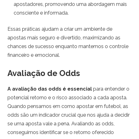
apostadores, promovendo uma abordagem mais
consciente e informada.
Essas práticas ajudam a criar um ambiente de
apostas mais seguro e divertido, maximizando as
chances de sucesso enquanto mantemos o controle
financeiro e emocional.
Avaliação de Odds
A avaliação das odds é essencial
para entender o
potencial retorno e o risco associado a cada aposta.
Quando pensamos em como apostar em futebol, as
odds são um indicador crucial que nos ajuda a decidir
se uma aposta vale a pena. Avaliando as odds,
conseguimos identificar se o retorno oferecido