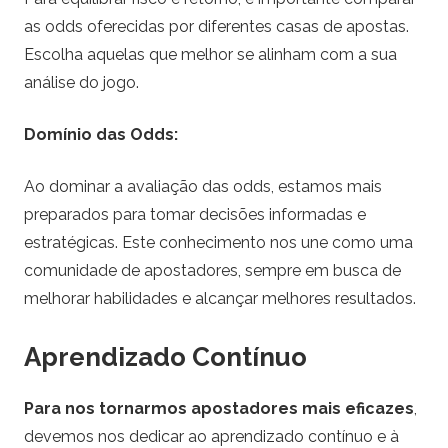
as odds oferecidas por diferentes casas de apostas.
Escolha aquelas que melhor se alinham com a sua
análise do jogo.
Domínio das Odds:
Ao dominar a avaliação das odds, estamos mais
preparados para tomar decisões informadas e
estratégicas. Este conhecimento nos une como uma
comunidade de apostadores, sempre em busca de
melhorar habilidades e alcançar melhores resultados.
Aprendizado Contínuo
Para nos tornarmos apostadores mais eficazes
,
devemos nos dedicar ao aprendizado contínuo e à