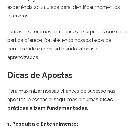
experiência acumulada para identificar momentos
decisivos.
Juntos, exploramos as nuances e surpresas que cada
partida oferece, fortalecendo nossos laços de
comunidade e compartilhando vitórias e
aprendizados.
Dicas de Apostas
Para maximizar nossas chances de sucesso nas
apostas, é essencial seguirmos algumas
dicas
práticas e bem fundamentadas
.
1. Pesquisa e Entendimento: