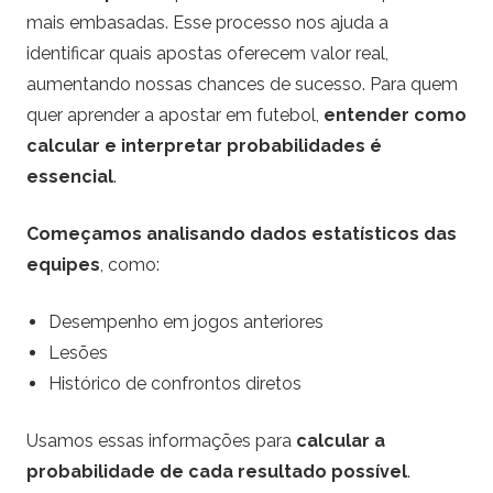
mais embasadas. Esse processo nos ajuda a
identificar quais apostas oferecem valor real,
aumentando nossas chances de sucesso. Para quem
quer aprender a apostar em futebol,
entender como
calcular e interpretar probabilidades é
essencial
.
Começamos analisando dados estatísticos das
equipes
, como:
Desempenho em jogos anteriores
Lesões
Histórico de confrontos diretos
Usamos essas informações para
calcular a
probabilidade de cada resultado possível
.