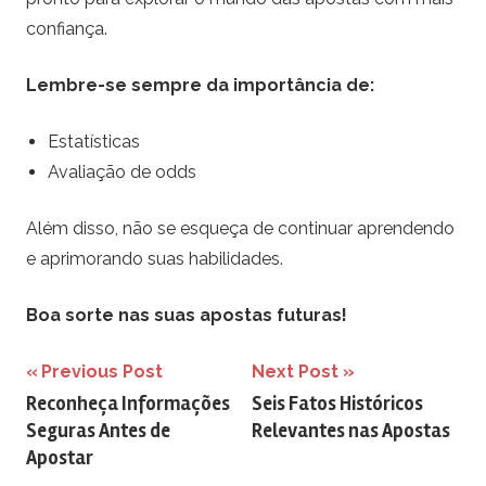
confiança.
Lembre-se sempre da importância de:
Estatísticas
Avaliação de odds
Além disso, não se esqueça de continuar aprendendo
e aprimorando suas habilidades.
Boa sorte nas suas apostas futuras!
Navegação
Previous Post
Next Post
Reconheça Informações
Seis Fatos Históricos
de
Seguras Antes de
Relevantes nas Apostas
artigos
Apostar