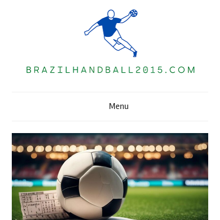
Skip
to
content
B
Menu
r
a
z
i
l