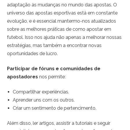
adaptação às mudanças no mundo das apostas. O
universo das apostas esportivas está em constante
evolução, e é essencial mantermo-nos atualizados
sobre as melhores práticas de como apostar em
futebol. Isso nos ajuda não apenas a melhorar nossas
estratégias, mas também a encontrar novas
oportunidades de lucro.
Participar de fóruns e comunidades de
apostadores
nos permite:
Compartilhar experiências.
Aprender uns com os outros.
Criar um sentimento de pertencimento.
Além disso, ler artigos, assistir a tutoriais e seguir